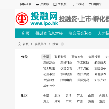
切换语言
桌面版
手机版
二维码
购物车
首 页
投融资信息对接
峰会展会聚会
人才
首页
>
会员单位
>
搜索
分类
全部
政府监管
商会协会
金融投资
企
新能源业
新材料业
军工国防
航空航天
轻工制造
仪器仪表
汽车汽配
安防设备
公用事业
农林牧渔
医疗保健
养老康养
生活服务
跨境电商
国际贸易
知识产权
其他行业
地区
全部
北京
天津
河北
山西
内蒙古
湖北
湖南
广东
广西
海南
重庆