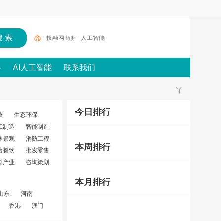
投融网商务
人工智能
心
AI人工智能
联系我们
今日排行
技
生态环保
工制造
智能制造
林景观
消防工程
本周排行
店餐饮
批发零售
育产业
咨询策划
本月排行
山东
河南
香港
澳门