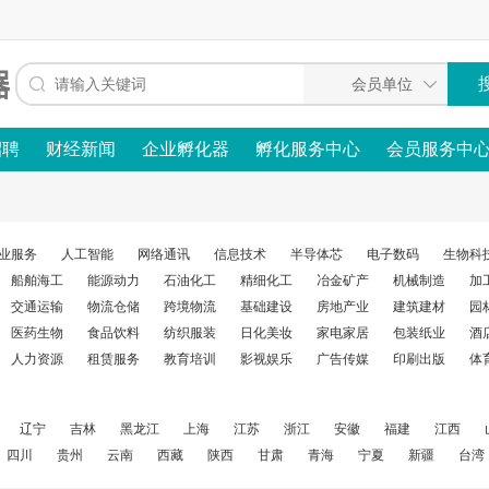
招聘
财经新闻
企业孵化器
孵化服务中心
会员服务中
业服务
人工智能
网络通讯
信息技术
半导体芯
电子数码
生物科
船舶海工
能源动力
石油化工
精细化工
冶金矿产
机械制造
加
交通运输
物流仓储
跨境物流
基础建设
房地产业
建筑建材
园
医药生物
食品饮料
纺织服装
日化美妆
家电家居
包装纸业
酒
人力资源
租赁服务
教育培训
影视娱乐
广告传媒
印刷出版
体
辽宁
吉林
黑龙江
上海
江苏
浙江
安徽
福建
江西
四川
贵州
云南
西藏
陕西
甘肃
青海
宁夏
新疆
台湾