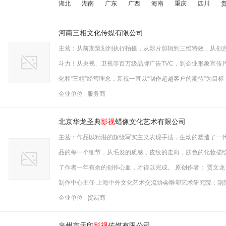
湖北
湖南
广东
广西
海南
重庆
四川
河南三相文化传媒有限公司
主营：从前期策划到执行拍摄，从影片剪辑到三维特效，从创
斗力！从央视、卫视等百万级品牌广告TVC，到企业形象宣传片
化和“三精”经营理念，新视一直以“制作超越客户的期待”为目
企业单位 服务商
北京华龙圣典
影视
蜡像文化艺术有限公司
主营：作品以精湛的超级写实主义表现手法，生动的塑造了一
品的每一个细节，从毛发的质感，皮纹的走向，肤色的化妆描
了作者一年有余的创作心血，才得以完成。 原创作者： 贾文龙 
制作中心主任 上海中外文化艺术交流协会雕塑艺术研究院：副
企业单位 贸易商
泉州市天印
影视
传媒有限公司