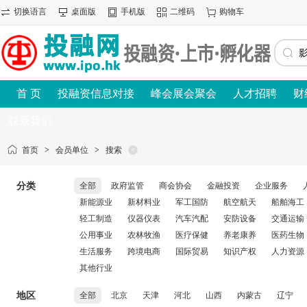
切换语言
桌面版
手机版
二维码
购物车
首 页
投融资信息对接
峰会展会聚会
人才招聘
财
联系我们
首页
>
会员单位
>
搜索
分类
全部
政府监管
商会协会
金融投资
企业服务
新能源业
新材料业
军工国防
航空航天
船舶海工
轻工制造
仪器仪表
汽车汽配
安防设备
交通运输
公用事业
农林牧渔
医疗保健
养老康养
医药生物
生活服务
跨境电商
国际贸易
知识产权
人力资源
其他行业
地区
全部
北京
天津
河北
山西
内蒙古
辽宁