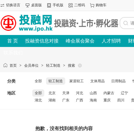
切换语言
桌面版
手机版
二维码
购物车
首 页
投融资信息对接
峰会展会聚会
人才招聘
财
联系我们
首页
>
会员单位
>
轻工制造
>
搜索
分类
全部
轻工制造
家居轻工
文体用品
日用制品
地区
全部
北京
天津
河北
山西
内蒙古
辽宁
湖北
湖南
广东
广西
海南
重庆
四川
抱歉，没有找到相关的内容