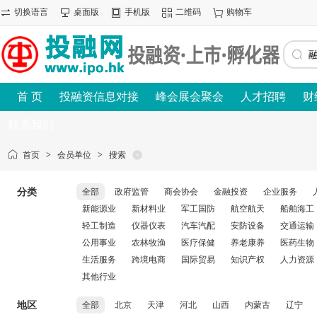
切换语言
桌面版
手机版
二维码
购物车
首 页
投融资信息对接
峰会展会聚会
人才招聘
财
联系我们
首页
>
会员单位
>
搜索
分类
全部
政府监管
商会协会
金融投资
企业服务
新能源业
新材料业
军工国防
航空航天
船舶海工
轻工制造
仪器仪表
汽车汽配
安防设备
交通运输
公用事业
农林牧渔
医疗保健
养老康养
医药生物
生活服务
跨境电商
国际贸易
知识产权
人力资源
其他行业
地区
全部
北京
天津
河北
山西
内蒙古
辽宁