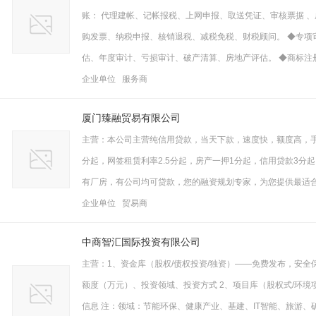
账： 代理建帐、记帐报税、上网申报、取送凭证、审核票据 、
购发票、纳税申报、核销退税、减税免税、财税顾问。 ◆专项审
估、年度审计、亏损审计、破产清算、房地产评估。 ◆商标注册
企业单位 服务商
厦门臻融贸易有限公司
主营：本公司主营纯信用贷款，当天下款，速度快，额度高，手
分起，网签租赁利率2.5分起，房产一押1分起，信用贷款3分起
有厂房，有公司均可贷款，您的融资规划专家，为您提供最适
企业单位 贸易商
中商智汇国际投资有限公司
主营：1、资金库（股权/债权投资/独资）——免费发布，安全保障 
额度（万元）、投资领域、投资方式 2、项目库（股权式/环境项目
信息 注：领域：节能环保、健康产业、基建、IT智能、旅游、