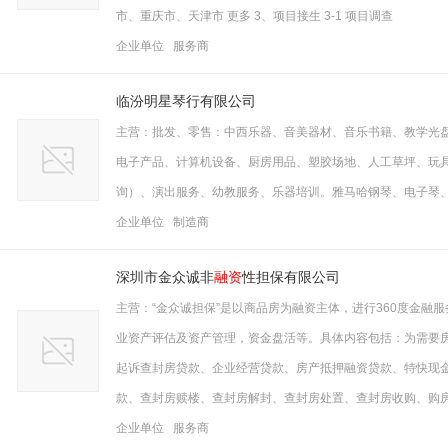
市、重庆市、天津市 更多 3、项目接生 3-1 项目调查
企业单位 服务商
临汾明星琴行有限公司
主营：批发、零售：中西乐器、音美器材、音乐书籍、教学光
电子产品、计算机设备、厨房用品、塑胶场地、人工草坪、玩
询）、演出服务、幼教服务、乐器培训。雅马哈钢琴、电子琴
企业单位 制造商
深圳市金众诚非
融资
性担保有限公司
主营：“金众诚担保”是以商品房为融资主体，进行360度金融
业资产评估及资产管理，资金盘活等。具体内容包括：为需要
起诉查封房贷款、企业经营贷款、房产抵押融资贷款、特快现
款、查封房赎楼、查封房解封、查封房处置、查封房收购、购房
企业单位 服务商