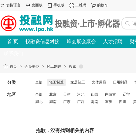
切换语言
桌面版
手机版
二维码
购物车
首 页
投融资信息对接
峰会展会聚会
人才招聘
财
联系我们
首页
>
会员单位
>
轻工制造
>
搜索
分类
全部
轻工制造
家居轻工
文体用品
日用制品
地区
全部
北京
天津
河北
山西
内蒙古
辽宁
湖北
湖南
广东
广西
海南
重庆
四川
抱歉，没有找到相关的内容