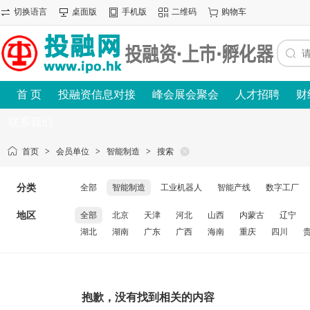
切换语言
桌面版
手机版
二维码
购物车
首 页
投融资信息对接
峰会展会聚会
人才招聘
财
联系我们
首页
>
会员单位
>
智能制造
>
搜索
分类
全部
智能制造
工业机器人
智能产线
数字工厂
地区
全部
北京
天津
河北
山西
内蒙古
辽宁
湖北
湖南
广东
广西
海南
重庆
四川
抱歉，没有找到相关的内容