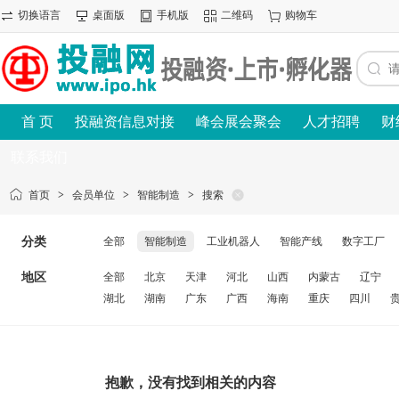
切换语言
桌面版
手机版
二维码
购物车
首 页
投融资信息对接
峰会展会聚会
人才招聘
财
联系我们
首页
>
会员单位
>
智能制造
>
搜索
分类
全部
智能制造
工业机器人
智能产线
数字工厂
地区
全部
北京
天津
河北
山西
内蒙古
辽宁
湖北
湖南
广东
广西
海南
重庆
四川
抱歉，没有找到相关的内容