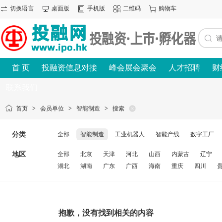
切换语言
桌面版
手机版
二维码
购物车
首 页
投融资信息对接
峰会展会聚会
人才招聘
财
联系我们
首页
>
会员单位
>
智能制造
>
搜索
分类
全部
智能制造
工业机器人
智能产线
数字工厂
地区
全部
北京
天津
河北
山西
内蒙古
辽宁
湖北
湖南
广东
广西
海南
重庆
四川
抱歉，没有找到相关的内容