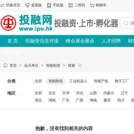
切换语言
桌面版
手机版
二维码
购物车
首 页
投融资信息对接
峰会展会聚会
人才招聘
财
联系我们
首页
>
会员单位
>
智能制造
>
搜索
分类
全部
智能制造
工业机器人
智能产线
数字工厂
地区
全部
北京
天津
河北
山西
内蒙古
辽宁
湖北
湖南
广东
广西
海南
重庆
四川
抱歉，没有找到相关的内容