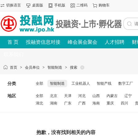
切换语言
桌面版
手机版
二维码
购物车
首 页
投融资信息对接
峰会展会聚会
人才招聘
财
联系我们
首页
>
会员单位
>
智能制造
>
搜索
分类
全部
智能制造
工业机器人
智能产线
数字工厂
地区
全部
北京
天津
河北
山西
内蒙古
辽宁
湖北
湖南
广东
广西
海南
重庆
四川
抱歉，没有找到相关的内容