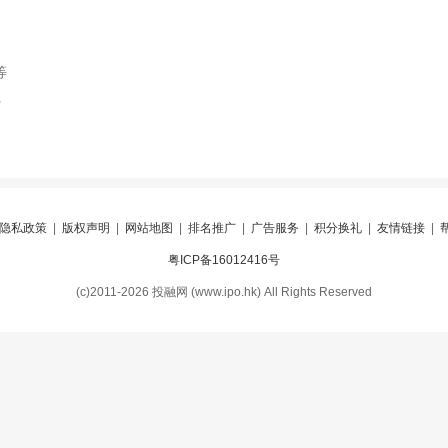
等
索
隐私政策
|
版权声明
|
网站地图
|
排名推广
|
广告服务
|
积分换礼
|
友情链接
|
粤ICP备16012416号
(c)2011-2026 投融网 (www.ipo.hk) All Rights Reserved