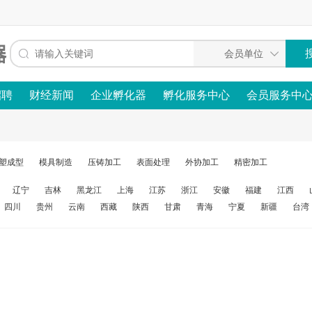
招聘
财经新闻
企业孵化器
孵化服务中心
会员服务中
塑成型
模具制造
压铸加工
表面处理
外协加工
精密加工
辽宁
吉林
黑龙江
上海
江苏
浙江
安徽
福建
江西
四川
贵州
云南
西藏
陕西
甘肃
青海
宁夏
新疆
台湾