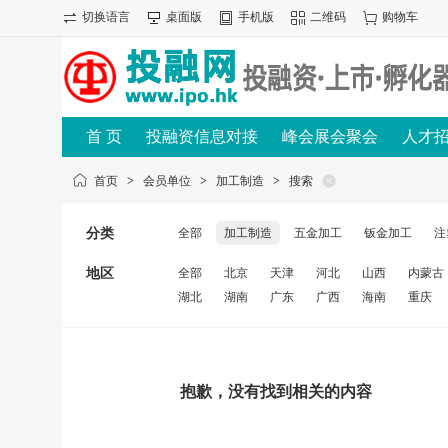
切换语言
桌面版
手机版
二维码
购物车
首 页
投融资信息对接
峰会展会聚会
人才
首页
>
会员单位
>
加工制造
>
搜索
分类
全部
加工制造
五金加工
钣金加工
注
地区
全部
北京
天津
河北
山西
内蒙古
湖北
湖南
广东
广西
海南
重庆
抱歉，没有找到相关的内容