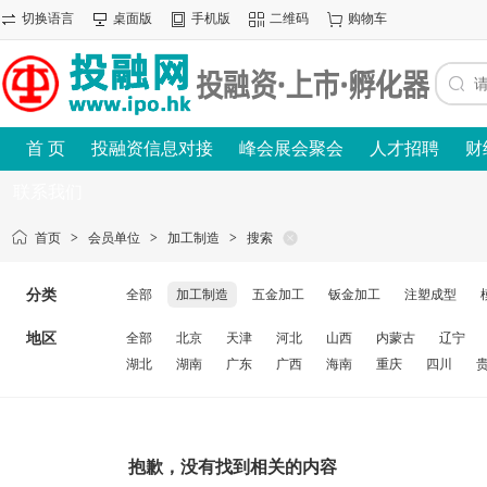
切换语言
桌面版
手机版
二维码
购物车
首 页
投融资信息对接
峰会展会聚会
人才招聘
财
联系我们
首页
>
会员单位
>
加工制造
>
搜索
分类
全部
加工制造
五金加工
钣金加工
注塑成型
地区
全部
北京
天津
河北
山西
内蒙古
辽宁
湖北
湖南
广东
广西
海南
重庆
四川
抱歉，没有找到相关的内容