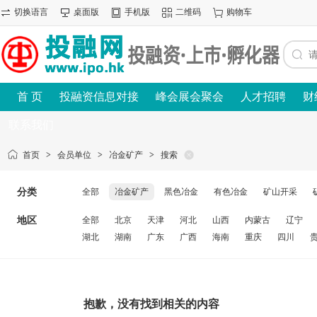
切换语言
桌面版
手机版
二维码
购物车
首 页
投融资信息对接
峰会展会聚会
人才招聘
财
联系我们
首页
>
会员单位
>
冶金矿产
>
搜索
分类
全部
冶金矿产
黑色冶金
有色冶金
矿山开采
地区
全部
北京
天津
河北
山西
内蒙古
辽宁
湖北
湖南
广东
广西
海南
重庆
四川
抱歉，没有找到相关的内容