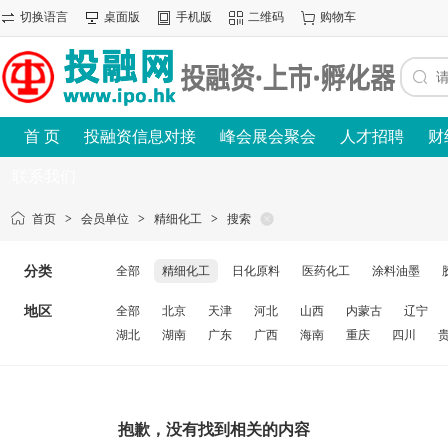
切换语言
桌面版
手机版
二维码
购物车
首 页
投融资信息对接
峰会展会聚会
人才招聘
财
联系我们
首页
>
会员单位
>
精细化工
>
搜索
分类
全部
精细化工
日化原料
医药化工
涂料油墨
地区
全部
北京
天津
河北
山西
内蒙古
辽宁
湖北
湖南
广东
广西
海南
重庆
四川
抱歉，没有找到相关的内容