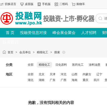
切换语言
桌面版
手机版
二维码
购物车
首 页
投融资信息对接
峰会展会聚会
人才招聘
财
联系我们
首页
>
会员单位
>
精细化工
>
搜索
分类
全部
精细化工
日化原料
医药化工
涂料油墨
地区
全部
北京
天津
河北
山西
内蒙古
辽宁
湖北
湖南
广东
广西
海南
重庆
四川
抱歉，没有找到相关的内容