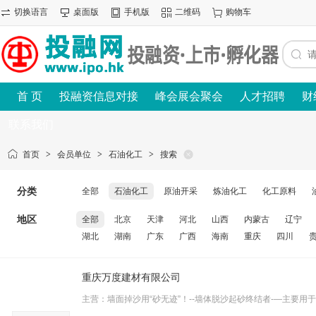
切换语言
桌面版
手机版
二维码
购物车
首 页
投融资信息对接
峰会展会聚会
人才招聘
财
联系我们
首页
>
会员单位
>
石油化工
>
搜索
分类
全部
石油化工
原油开采
炼油化工
化工原料
地区
全部
北京
天津
河北
山西
内蒙古
辽宁
湖北
湖南
广东
广西
海南
重庆
四川
重庆万度建材有限公司
主营：墙面掉沙用“砂无迹”！--墙体脱沙起砂终结者-—主要