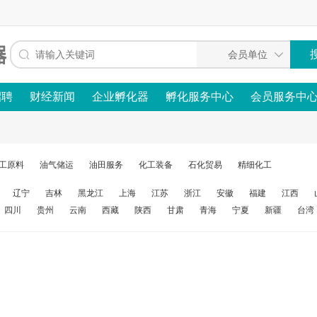
招聘
财经新闻
企业孵化器
孵化服务中心
会员服务中
工原料
油气储运
油田服务
化工装备
石化贸易
精细化工
辽宁
吉林
黑龙江
上海
江苏
浙江
安徽
福建
江西
四川
贵州
云南
西藏
陕西
甘肃
青海
宁夏
新疆
台湾