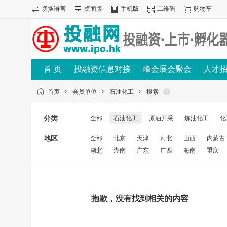
切换语言
桌面版
手机版
二维码
购物车
首 页
投融资信息对接
峰会展会聚会
人才
首页
>
会员单位
>
石油化工
>
搜索
分类
全部
石油化工
原油开采
炼油化工
化
地区
全部
北京
天津
河北
山西
内蒙古
湖北
湖南
广东
广西
海南
重庆
抱歉，没有找到相关的内容