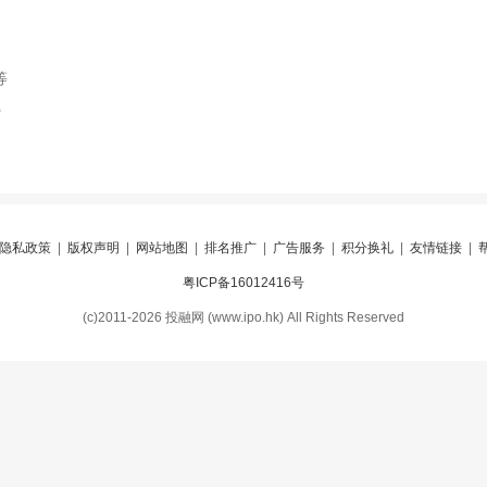
等
索
隐私政策
|
版权声明
|
网站地图
|
排名推广
|
广告服务
|
积分换礼
|
友情链接
|
粤ICP备16012416号
(c)2011-2026 投融网 (www.ipo.hk) All Rights Reserved