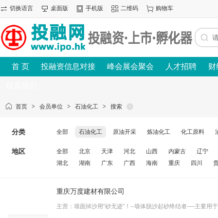
切换语言
桌面版
手机版
二维码
购物车
首 页
投融资信息对接
峰会展会聚会
人才招聘
财
联系我们
首页
>
会员单位
>
石油化工
>
搜索
分类
全部
石油化工
原油开采
炼油化工
化工原料
地区
全部
北京
天津
河北
山西
内蒙古
辽宁
湖北
湖南
广东
广西
海南
重庆
四川
重庆万度建材有限公司
主营：墙面掉沙用“砂无迹”！--墙体脱沙起砂终结者-—主要