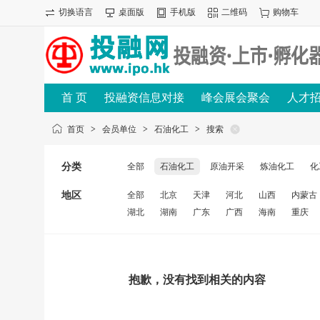
切换语言
桌面版
手机版
二维码
购物车
首 页
投融资信息对接
峰会展会聚会
人才
首页
>
会员单位
>
石油化工
>
搜索
分类
全部
石油化工
原油开采
炼油化工
化
地区
全部
北京
天津
河北
山西
内蒙古
湖北
湖南
广东
广西
海南
重庆
抱歉，没有找到相关的内容