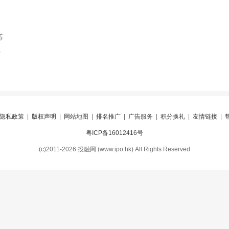
等
索
隐私政策
|
版权声明
|
网站地图
|
排名推广
|
广告服务
|
积分换礼
|
友情链接
|
粤ICP备16012416号
(c)2011-2026 投融网 (www.ipo.hk) All Rights Reserved