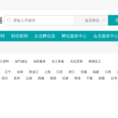
招聘
财经新闻
企业孵化器
孵化服务中心
会员服务中
工原料
油气储运
油田服务
化工装备
石化贸易
精细化工
辽宁
吉林
黑龙江
上海
江苏
浙江
安徽
福建
江西
四川
贵州
云南
西藏
陕西
甘肃
青海
宁夏
新疆
台湾