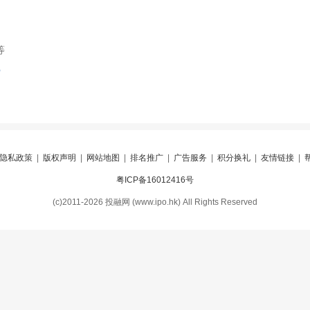
等
索
隐私政策
|
版权声明
|
网站地图
|
排名推广
|
广告服务
|
积分换礼
|
友情链接
|
粤ICP备16012416号
(c)2011-2026 投融网 (www.ipo.hk) All Rights Reserved