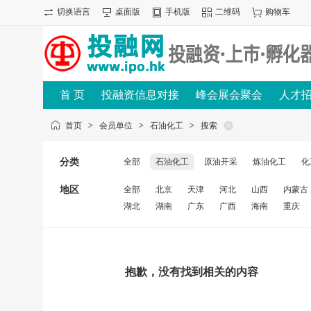
切换语言
桌面版
手机版
二维码
购物车
首 页
投融资信息对接
峰会展会聚会
人才
首页
>
会员单位
>
石油化工
>
搜索
分类
全部
石油化工
原油开采
炼油化工
化
地区
全部
北京
天津
河北
山西
内蒙古
湖北
湖南
广东
广西
海南
重庆
抱歉，没有找到相关的内容