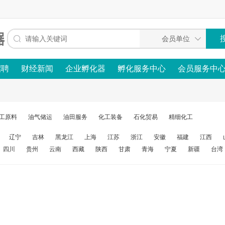
招聘
财经新闻
企业孵化器
孵化服务中心
会员服务中
工原料
油气储运
油田服务
化工装备
石化贸易
精细化工
辽宁
吉林
黑龙江
上海
江苏
浙江
安徽
福建
江西
四川
贵州
云南
西藏
陕西
甘肃
青海
宁夏
新疆
台湾