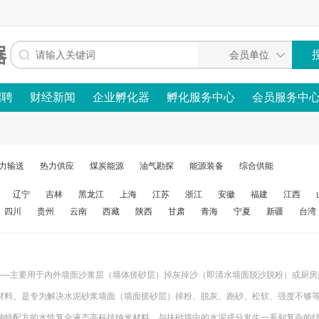
招聘
财经新闻
企业孵化器
孵化服务中心
会员服务中
力输送
热力供应
煤炭能源
油气勘探
能源装备
综合供能
辽宁
吉林
黑龙江
上海
江苏
浙江
安徽
福建
江西
四川
贵州
云南
西藏
陕西
甘肃
青海
宁夏
新疆
台湾
结者-—主要用于内外墙面沙浆层（墙体搓砂层）掉灰掉沙（即清水墙面脱沙脱粉）或厨房
材料。是专为解决水泥砂浆墙面（墙面搓砂层）掉粉、脱灰、跑砂、松软、强度不够
独特配方的水性复合液态高科技纳米材料，与抹砂墙中的水泥成分发生一系列复杂的