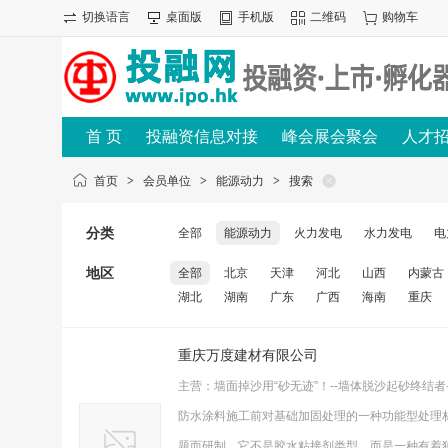
切换语言
桌面版
手机版
二维码
购物车
首 页
投融资信息对接
峰会展会聚会
人才
首页
>
会员单位
>
能源动力
>
搜索
分类
全部
能源动力
火力发电
水力发电
电
地区
全部
北京
天津
河北
山西
内蒙古
湖北
湖南
广东
广西
海南
重庆
重庆万度建材有限公司
主营：墙面掉沙用“砂无迹”！--墙体脱沙起砂终
防水涂料施工前对基础加固处理的一种功能型处理
题而研制。它不是胶水粘接剂类型，而是一种有着