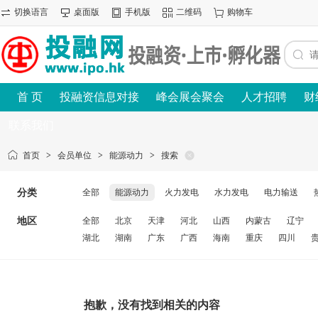
切换语言
桌面版
手机版
二维码
购物车
首 页
投融资信息对接
峰会展会聚会
人才招聘
财
联系我们
首页
>
会员单位
>
能源动力
>
搜索
分类
全部
能源动力
火力发电
水力发电
电力输送
地区
全部
北京
天津
河北
山西
内蒙古
辽宁
湖北
湖南
广东
广西
海南
重庆
四川
抱歉，没有找到相关的内容