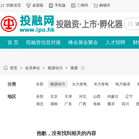
切换语言
桌面版
手机版
二维码
购物车
首 页
投融资信息对接
峰会展会聚会
人才招聘
财
联系我们
首页
>
会员单位
>
能源动力
>
搜索
分类
全部
能源动力
火力发电
水力发电
电力输送
地区
全部
北京
天津
河北
山西
内蒙古
辽宁
湖北
湖南
广东
广西
海南
重庆
四川
抱歉，没有找到相关的内容