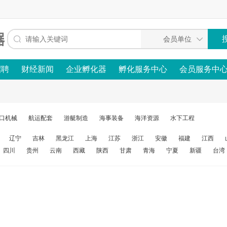
招聘
财经新闻
企业孵化器
孵化服务中心
会员服务中
口机械
航运配套
游艇制造
海事装备
海洋资源
水下工程
辽宁
吉林
黑龙江
上海
江苏
浙江
安徽
福建
江西
四川
贵州
云南
西藏
陕西
甘肃
青海
宁夏
新疆
台湾