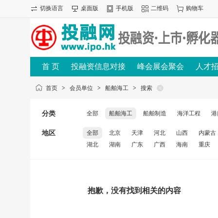
切换语言
桌面版
手机版
二维码
购物车
首 页
投融资信息对接
峰会展会聚会
人才
首页
>
会员单位
>
船舶海工
>
搜索
分类
全部
船舶海工
船舶制造
海洋工程
港
地区
全部
北京
天津
河北
山西
内蒙古
湖北
湖南
广东
广西
海南
重庆
抱歉，没有找到相关的内容