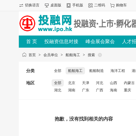
切换语言
桌面版
手机版
二维码
购物车
首 页
投融资信息对接
峰会展会聚会
人才
首页
>
会员单位
>
船舶海工
>
搜索
分类
全部
船舶海工
船舶制造
海洋工程
港
地区
全部
北京
天津
河北
山西
内蒙古
湖北
湖南
广东
广西
海南
重庆
抱歉，没有找到相关的内容