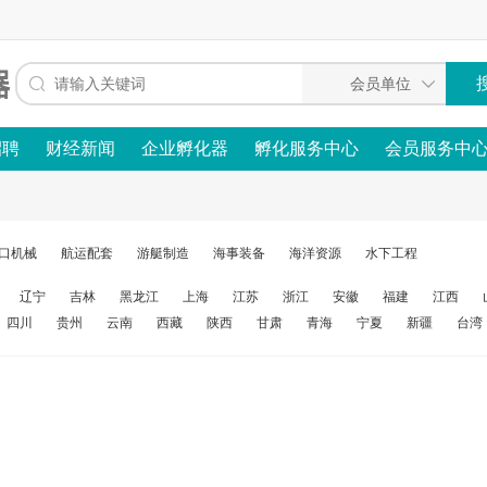
招聘
财经新闻
企业孵化器
孵化服务中心
会员服务中
口机械
航运配套
游艇制造
海事装备
海洋资源
水下工程
辽宁
吉林
黑龙江
上海
江苏
浙江
安徽
福建
江西
四川
贵州
云南
西藏
陕西
甘肃
青海
宁夏
新疆
台湾