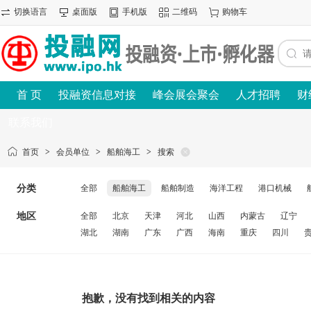
切换语言
桌面版
手机版
二维码
购物车
首 页
投融资信息对接
峰会展会聚会
人才招聘
财
联系我们
首页
>
会员单位
>
船舶海工
>
搜索
分类
全部
船舶海工
船舶制造
海洋工程
港口机械
地区
全部
北京
天津
河北
山西
内蒙古
辽宁
湖北
湖南
广东
广西
海南
重庆
四川
抱歉，没有找到相关的内容