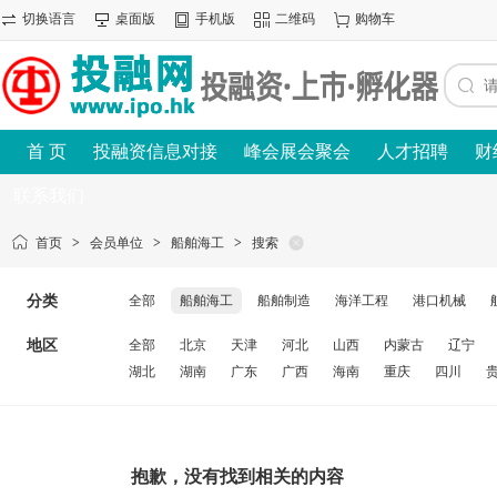
切换语言
桌面版
手机版
二维码
购物车
首 页
投融资信息对接
峰会展会聚会
人才招聘
财
联系我们
首页
>
会员单位
>
船舶海工
>
搜索
分类
全部
船舶海工
船舶制造
海洋工程
港口机械
地区
全部
北京
天津
河北
山西
内蒙古
辽宁
湖北
湖南
广东
广西
海南
重庆
四川
抱歉，没有找到相关的内容