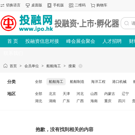
切换语言
桌面版
手机版
二维码
购物车
首 页
投融资信息对接
峰会展会聚会
人才招聘
财
联系我们
首页
>
会员单位
>
船舶海工
>
搜索
分类
全部
船舶海工
船舶制造
海洋工程
港口机械
地区
全部
北京
天津
河北
山西
内蒙古
辽宁
湖北
湖南
广东
广西
海南
重庆
四川
抱歉，没有找到相关的内容