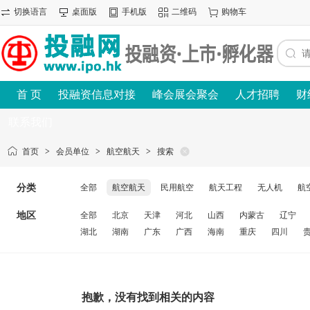
切换语言
桌面版
手机版
二维码
购物车
首 页
投融资信息对接
峰会展会聚会
人才招聘
财
联系我们
首页
>
会员单位
>
航空航天
>
搜索
分类
全部
航空航天
民用航空
航天工程
无人机
航
地区
全部
北京
天津
河北
山西
内蒙古
辽宁
湖北
湖南
广东
广西
海南
重庆
四川
抱歉，没有找到相关的内容