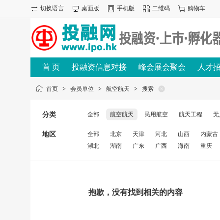
切换语言
桌面版
手机版
二维码
购物车
首 页
投融资信息对接
峰会展会聚会
人才
首页
>
会员单位
>
航空航天
>
搜索
分类
全部
航空航天
民用航空
航天工程
无
地区
全部
北京
天津
河北
山西
内蒙古
湖北
湖南
广东
广西
海南
重庆
抱歉，没有找到相关的内容