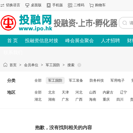
切换语言
桌面版
手机版
二维码
购物车
首 页
投融资信息对接
峰会展会聚会
人才招聘
财
联系我们
首页
>
会员单位
>
军工国防
>
搜索
分类
全部
军工国防
军工装备
防务科技
军用电子
地区
全部
北京
天津
河北
山西
内蒙古
辽宁
湖北
湖南
广东
广西
海南
重庆
四川
抱歉，没有找到相关的内容