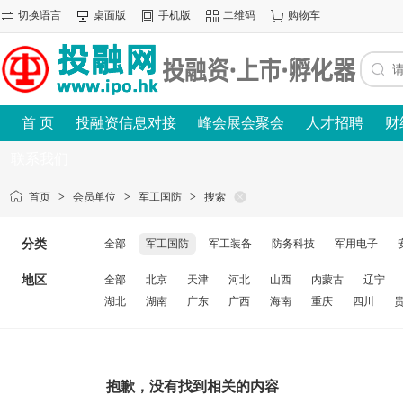
切换语言
桌面版
手机版
二维码
购物车
首 页
投融资信息对接
峰会展会聚会
人才招聘
财
联系我们
首页
>
会员单位
>
军工国防
>
搜索
分类
全部
军工国防
军工装备
防务科技
军用电子
地区
全部
北京
天津
河北
山西
内蒙古
辽宁
湖北
湖南
广东
广西
海南
重庆
四川
抱歉，没有找到相关的内容