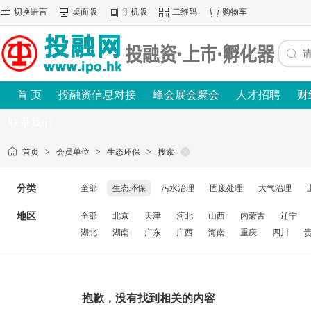
切换语言
桌面版
手机版
二维码
购物车
首 页
投融资信息对接
峰会展会聚会
人才招聘
财
联系我们
首页
>
会员单位
>
生态环保
>
搜索
分类
全部
生态环保
污水治理
固废处理
大气治理
地区
全部
北京
天津
河北
山西
内蒙古
辽宁
湖北
湖南
广东
广西
海南
重庆
四川
抱歉，没有找到相关的内容