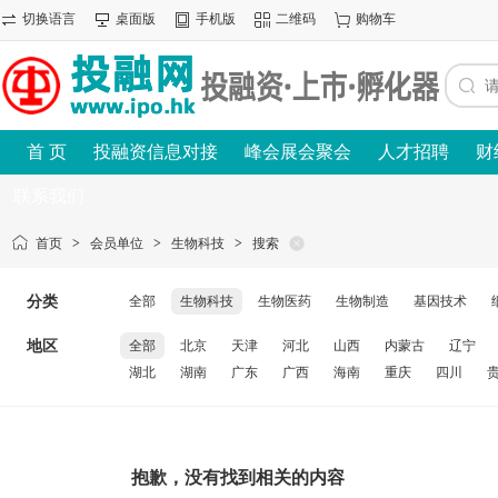
切换语言
桌面版
手机版
二维码
购物车
首 页
投融资信息对接
峰会展会聚会
人才招聘
财
联系我们
首页
>
会员单位
>
生物科技
>
搜索
分类
全部
生物科技
生物医药
生物制造
基因技术
地区
全部
北京
天津
河北
山西
内蒙古
辽宁
湖北
湖南
广东
广西
海南
重庆
四川
抱歉，没有找到相关的内容