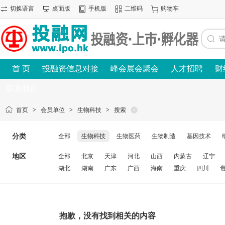
切换语言
桌面版
手机版
二维码
购物车
首 页
投融资信息对接
峰会展会聚会
人才招聘
财
联系我们
首页
>
会员单位
>
生物科技
>
搜索
分类
全部
生物科技
生物医药
生物制造
基因技术
地区
全部
北京
天津
河北
山西
内蒙古
辽宁
湖北
湖南
广东
广西
海南
重庆
四川
抱歉，没有找到相关的内容