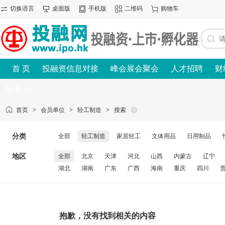
切换语言
桌面版
手机版
二维码
购物车
首 页
投融资信息对接
峰会展会聚会
人才招聘
财
联系我们
首页
>
会员单位
>
轻工制造
>
搜索
分类
全部
轻工制造
家居轻工
文体用品
日用制品
地区
全部
北京
天津
河北
山西
内蒙古
辽宁
湖北
湖南
广东
广西
海南
重庆
四川
抱歉，没有找到相关的内容