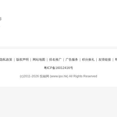
等
索
隐私政策
|
版权声明
|
网站地图
|
排名推广
|
广告服务
|
积分换礼
|
友情链接
|
粤ICP备16012416号
(c)2011-2026 投融网 (www.ipo.hk) All Rights Reserved