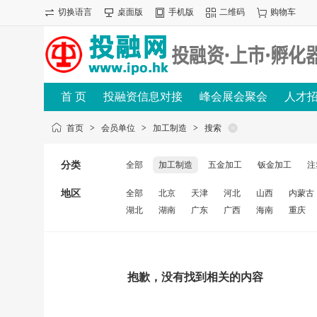
切换语言
桌面版
手机版
二维码
购物车
首 页
投融资信息对接
峰会展会聚会
人才
首页
>
会员单位
>
加工制造
>
搜索
分类
全部
加工制造
五金加工
钣金加工
注
地区
全部
北京
天津
河北
山西
内蒙古
湖北
湖南
广东
广西
海南
重庆
抱歉，没有找到相关的内容