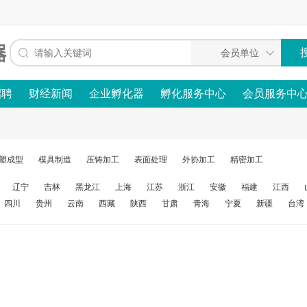
招聘
财经新闻
企业孵化器
孵化服务中心
会员服务中
塑成型
模具制造
压铸加工
表面处理
外协加工
精密加工
辽宁
吉林
黑龙江
上海
江苏
浙江
安徽
福建
江西
四川
贵州
云南
西藏
陕西
甘肃
青海
宁夏
新疆
台湾