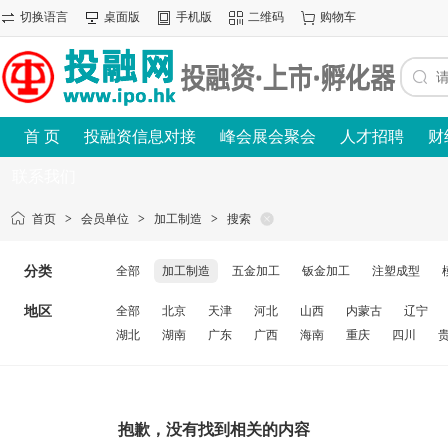
切换语言
桌面版
手机版
二维码
购物车
首 页
投融资信息对接
峰会展会聚会
人才招聘
财
联系我们
首页
>
会员单位
>
加工制造
>
搜索
分类
全部
加工制造
五金加工
钣金加工
注塑成型
地区
全部
北京
天津
河北
山西
内蒙古
辽宁
湖北
湖南
广东
广西
海南
重庆
四川
抱歉，没有找到相关的内容