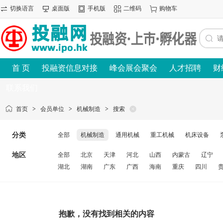
切换语言
桌面版
手机版
二维码
购物车
首 页
投融资信息对接
峰会展会聚会
人才招聘
财
联系我们
首页
>
会员单位
>
机械制造
>
搜索
分类
全部
机械制造
通用机械
重工机械
机床设备
地区
全部
北京
天津
河北
山西
内蒙古
辽宁
湖北
湖南
广东
广西
海南
重庆
四川
抱歉，没有找到相关的内容