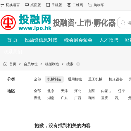
切换语言
桌面版
手机版
二维码
购物车
首 页
投融资信息对接
峰会展会聚会
人才招聘
财
联系我们
首页
>
会员单位
>
机械制造
>
搜索
分类
全部
机械制造
通用机械
重工机械
机床设备
地区
全部
北京
天津
河北
山西
内蒙古
辽宁
湖北
湖南
广东
广西
海南
重庆
四川
抱歉，没有找到相关的内容