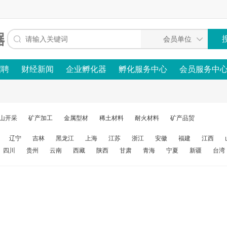
招聘
财经新闻
企业孵化器
孵化服务中心
会员服务中
山开采
矿产加工
金属型材
稀土材料
耐火材料
矿产品贸
辽宁
吉林
黑龙江
上海
江苏
浙江
安徽
福建
江西
四川
贵州
云南
西藏
陕西
甘肃
青海
宁夏
新疆
台湾