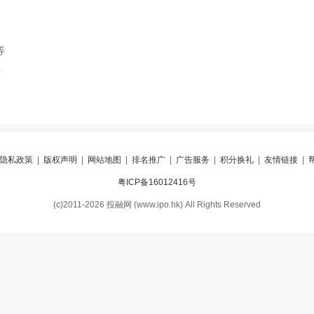
等
索
隐私政策
|
版权声明
|
网站地图
|
排名推广
|
广告服务
|
积分换礼
|
友情链接
|
粤ICP备16012416号
(c)2011-2026 投融网 (www.ipo.hk) All Rights Reserved