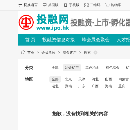
切换语言
桌面版
手机版
二维码
购物车
首 页
投融资信息对接
峰会展会聚会
人才
首页
>
会员单位
>
冶金矿产
>
搜索
分类
全部
冶金矿产
黑色冶金
有色冶金
矿
地区
全部
北京
天津
河北
山西
内蒙古
湖北
湖南
广东
广西
海南
重庆
抱歉，没有找到相关的内容