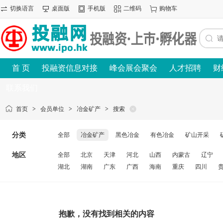
切换语言
桌面版
手机版
二维码
购物车
首 页
投融资信息对接
峰会展会聚会
人才招聘
财
联系我们
首页
>
会员单位
>
冶金矿产
>
搜索
分类
全部
冶金矿产
黑色冶金
有色冶金
矿山开采
地区
全部
北京
天津
河北
山西
内蒙古
辽宁
湖北
湖南
广东
广西
海南
重庆
四川
抱歉，没有找到相关的内容