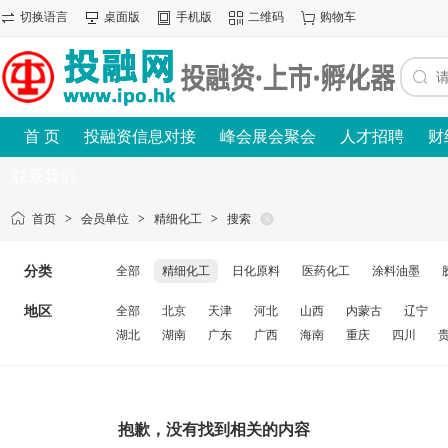
切换语言
桌面版
手机版
二维码
购物车
首 页
投融资信息对接
峰会展会聚会
人才招聘
财
联系我们
首页
>
会员单位
>
精细化工
>
搜索
分类
全部
精细化工
日化原料
医药化工
涂料油墨
地区
全部
北京
天津
河北
山西
内蒙古
辽宁
湖北
湖南
广东
广西
海南
重庆
四川
抱歉，没有找到相关的内容