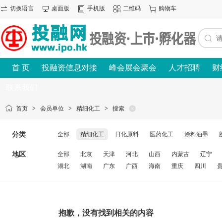
切换语言
桌面版
手机版
二维码
购物车
首 页
投融资信息对接
峰会展会聚会
人才招聘
财
联系我们
首页
>
会员单位
>
精细化工
>
搜索
分类
全部
精细化工
日化原料
医药化工
涂料油墨
地区
全部
北京
天津
河北
山西
内蒙古
辽宁
湖北
湖南
广东
广西
海南
重庆
四川
抱歉，没有找到相关的内容