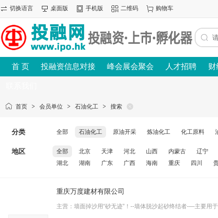
切换语言
桌面版
手机版
二维码
购物车
首 页
投融资信息对接
峰会展会聚会
人才招聘
财
联系我们
首页
>
会员单位
>
石油化工
>
搜索
分类
全部
石油化工
原油开采
炼油化工
化工原料
地区
全部
北京
天津
河北
山西
内蒙古
辽宁
湖北
湖南
广东
广西
海南
重庆
四川
重庆万度建材有限公司
主营：墙面掉沙用“砂无迹”！--墙体脱沙起砂终结者-—主要