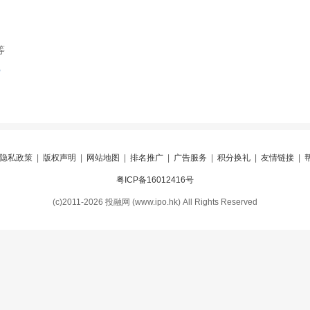
等
索
隐私政策
|
版权声明
|
网站地图
|
排名推广
|
广告服务
|
积分换礼
|
友情链接
|
粤ICP备16012416号
(c)2011-2026 投融网 (www.ipo.hk) All Rights Reserved