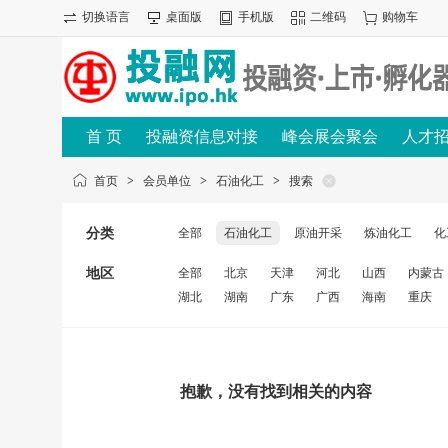
切换语言
桌面版
手机版
二维码
购物车
首 页
投融资信息对接
峰会展会聚会
人才
首页
>
会员单位
>
石油化工
>
搜索
分类
全部
石油化工
原油开采
炼油化工
化
地区
全部
北京
天津
河北
山西
内蒙古
湖北
湖南
广东
广西
海南
重庆
抱歉，没有找到相关的内容