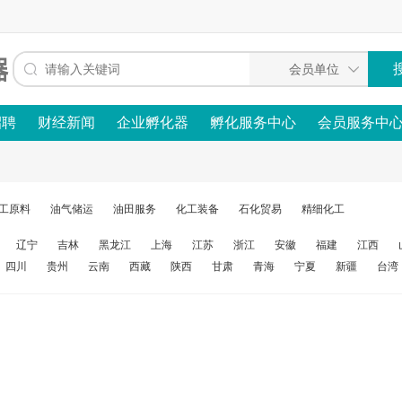
招聘
财经新闻
企业孵化器
孵化服务中心
会员服务中
工原料
油气储运
油田服务
化工装备
石化贸易
精细化工
辽宁
吉林
黑龙江
上海
江苏
浙江
安徽
福建
江西
四川
贵州
云南
西藏
陕西
甘肃
青海
宁夏
新疆
台湾