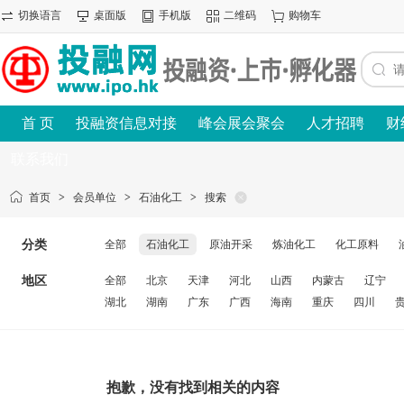
切换语言
桌面版
手机版
二维码
购物车
首 页
投融资信息对接
峰会展会聚会
人才招聘
财
联系我们
首页
>
会员单位
>
石油化工
>
搜索
分类
全部
石油化工
原油开采
炼油化工
化工原料
地区
全部
北京
天津
河北
山西
内蒙古
辽宁
湖北
湖南
广东
广西
海南
重庆
四川
抱歉，没有找到相关的内容