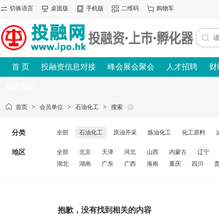
切换语言
桌面版
手机版
二维码
购物车
首 页
投融资信息对接
峰会展会聚会
人才招聘
财
联系我们
首页
>
会员单位
>
石油化工
>
搜索
分类
全部
石油化工
原油开采
炼油化工
化工原料
地区
全部
北京
天津
河北
山西
内蒙古
辽宁
湖北
湖南
广东
广西
海南
重庆
四川
抱歉，没有找到相关的内容