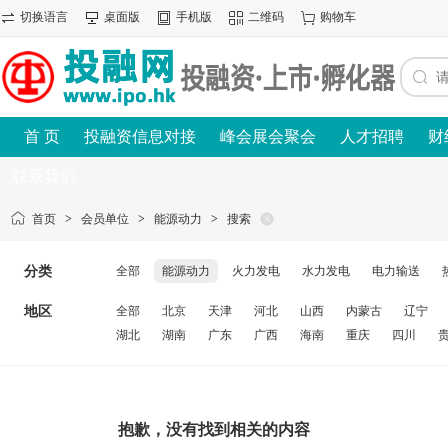
切换语言
桌面版
手机版
二维码
购物车
首 页
投融资信息对接
峰会展会聚会
人才招聘
财
联系我们
首页
>
会员单位
>
能源动力
>
搜索
分类
全部
能源动力
火力发电
水力发电
电力输送
地区
全部
北京
天津
河北
山西
内蒙古
辽宁
湖北
湖南
广东
广西
海南
重庆
四川
抱歉，没有找到相关的内容