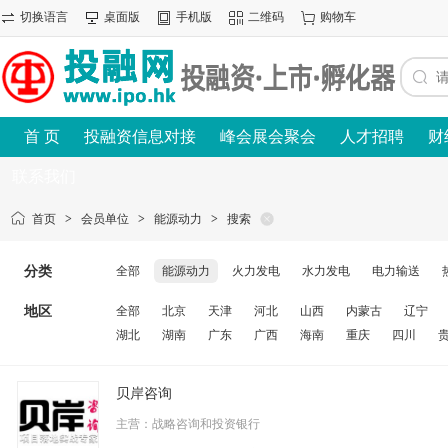
切换语言
桌面版
手机版
二维码
购物车
首 页
投融资信息对接
峰会展会聚会
人才招聘
财
联系我们
首页
>
会员单位
>
能源动力
>
搜索
分类
全部
能源动力
火力发电
水力发电
电力输送
地区
全部
北京
天津
河北
山西
内蒙古
辽宁
湖北
湖南
广东
广西
海南
重庆
四川
贝岸咨询
主营：战略咨询和投资银行